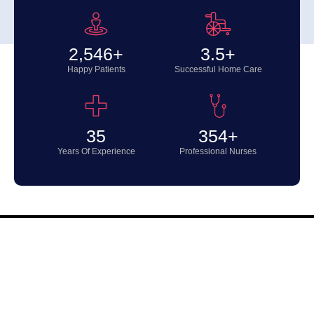
2,546
+
3.5
+
Happy Patients
Successful Home Care
35
354
+
Years Of Experience
Professional Nurses